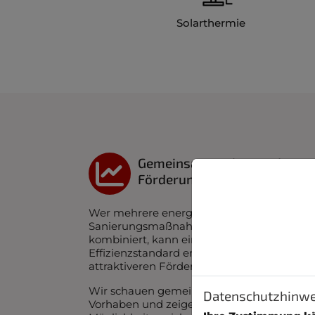
Solarthermie
Gemeinsam mehr aus der
Förderung machen
Wer mehrere energetische
Sanierungsmaßnahmen miteinander
kombiniert, kann einen höheren
Effizienzstandard erreichen und dadurch v
attraktiveren Förderungen profitieren.
Wir schauen gemeinsam auf Ihr gesamtes
Datenschutzhinwe
Vorhaben und zeigen Ihnen, welche