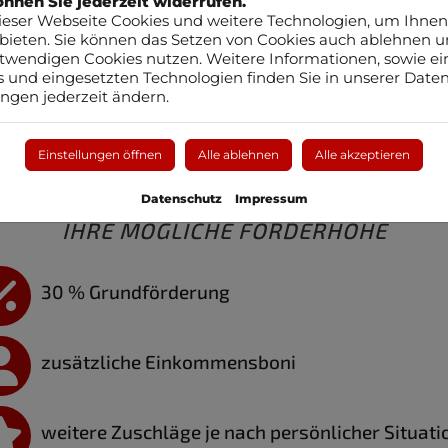
nnen Sie jederzeit widerrufen.
Aus
eser Webseite Cookies und weitere Technologien, um Ihnen
bieten. Sie können das Setzen von Cookies auch ablehnen u
twendigen Cookies nutzen. Weitere Informationen, sowie eine
s und eingesetzten Technologien finden Sie in unserer Daten
ungen jederzeit ändern.
Einstellungen öffnen
Alle ablehnen
Alle akzeptieren
Datenschutz
Impressum
IHRE MÖGLICHE FÖRDERHÖHE
30 % Grundförderung
zusätzliche Einkommensboni
weitere Zuschläge je nach persönlicher Situati