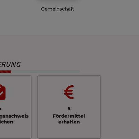
Gemeinschaft
ERUNG
Fortschritt von 
4
5
gsnachweis
Fördermittel
ichen
erhalten