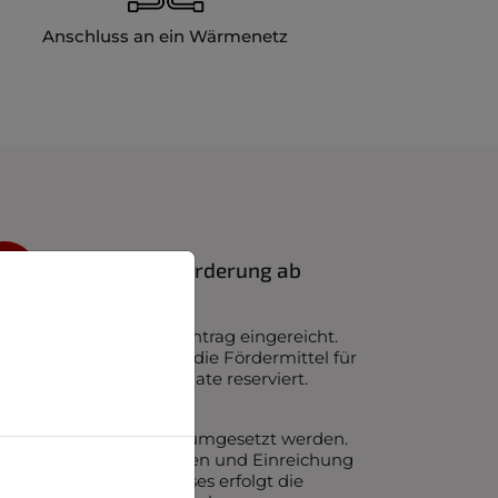
Anschluss an ein Wärmenetz
So läuft Ihre Förderung ab
ächst wird der Förderantrag eingereicht.
h der Bewilligung sind die Fördermittel für
 Vorhaben bis zu 36 Monate reserviert.
chließend kann die
zungsmodernisierung umgesetzt werden.
h Abschluss der Arbeiten und Einreichung
 Verwendungsnachweises erfolgt die