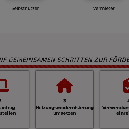
Selbstnutzer
Vermieter
ÜNF GEMEINSAMEN SCHRITTEN ZUR FÖRD
Counter-
2
3
rantrag
Heizungsmodernisierung
Verwendun
 stellen
umsetzen
einre