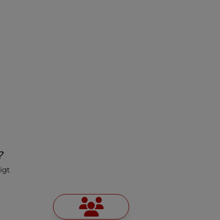
?
igt