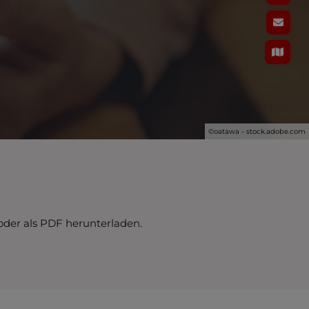
©oatawa - stock.adobe.com
 oder als PDF herunterladen.