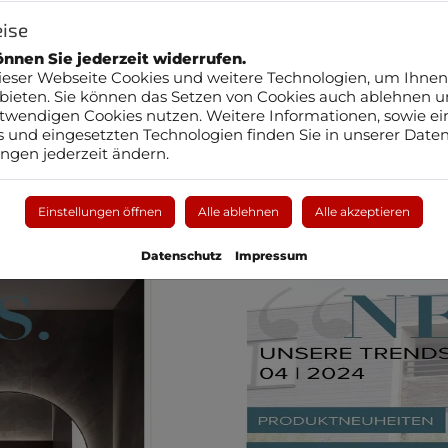
ise
nnen Sie jederzeit widerrufen.
eser Webseite Cookies und weitere Technologien, um Ihnen
bieten. Sie können das Setzen von Cookies auch ablehnen u
twendigen Cookies nutzen. Weitere Informationen, sowie eine
s und eingesetzten Technologien finden Sie in unserer Daten
ungen jederzeit ändern.
 2025
Unse
er
Einstellungen öffnen
Alle ablehnen
Alle akzeptieren
Datenschutz
Impressum