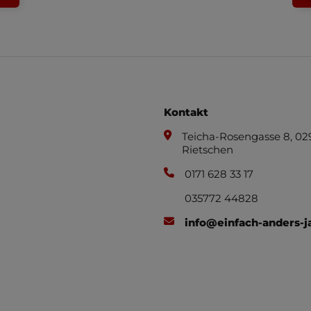
GSZEITEN
Kontakt
Teicha-Rosengasse 8, 02
Rietschen
0171 628 33 17
035772 44828
info@einfach-anders-j