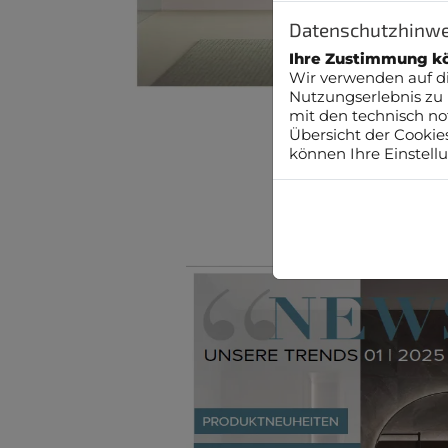
Datenschutzhinwe
Ihre Zustimmung kö
Wir verwenden auf di
Nutzungserlebnis zu 
mit den technisch no
NEWS
Übersicht der Cookie
können Ihre Einstell
Unsere Trends 03 |
Mehr Info hi